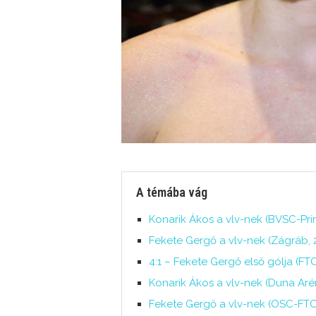
A témába vág
Konarik Ákos a vlv-nek (BVSC-Prim
Fekete Gergő a vlv-nek (Zágráb, 2
4:1 – Fekete Gergő első gólja (FT
Konarik Ákos a vlv-nek (Duna Arén
Fekete Gergő a vlv-nek (OSC-FTC 