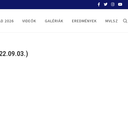
MÁLTA-MAGYARORSZÁG – ÉLŐ KÖZVET
D 2026
VIDEÓK
GALÉRIÁK
EREDMÉNYEK
MVLSZ
2.09.03.)