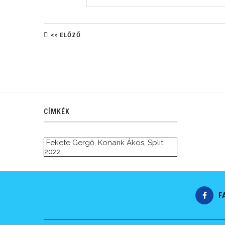
<< ELŐZŐ
CÍMKÉK
Fekete Gergő
,
Konarik Ákos
,
Split
2022
F