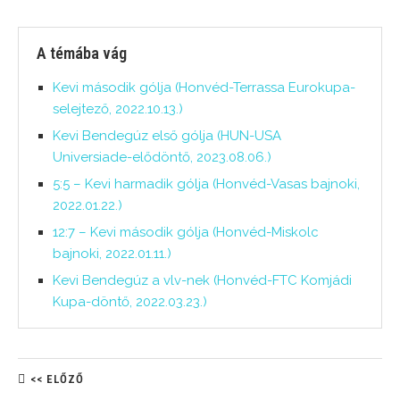
A témába vág
Kevi második gólja (Honvéd-Terrassa Eurokupa-
selejtező, 2022.10.13.)
Kevi Bendegúz első gólja (HUN-USA
Universiade-elődöntő, 2023.08.06.)
5:5 – Kevi harmadik gólja (Honvéd-Vasas bajnoki,
2022.01.22.)
12:7 – Kevi második gólja (Honvéd-Miskolc
bajnoki, 2022.01.11.)
Kevi Bendegúz a vlv-nek (Honvéd-FTC Komjádi
Kupa-döntő, 2022.03.23.)
<< ELŐZŐ