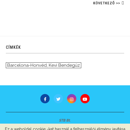
KÖVETKEZŐ >>
CÍMKÉK
Barcelona-Honvéd
,
Kevi Bendegúz
STB Bt.
Minden jog fenntartva © 2007-2022
Ez a weboldal cookie -kat használ a felhasználói élmény javítása