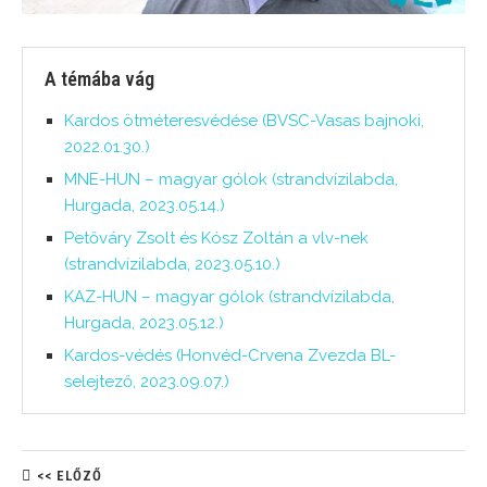
A témába vág
Kardos ötméteresvédése (BVSC-Vasas bajnoki,
2022.01.30.)
MNE-HUN – magyar gólok (strandvízilabda,
Hurgada, 2023.05.14.)
Petőváry Zsolt és Kósz Zoltán a vlv-nek
(strandvízilabda, 2023.05.10.)
KAZ-HUN – magyar gólok (strandvízilabda,
Hurgada, 2023.05.12.)
Kardos-védés (Honvéd-Crvena Zvezda BL-
selejtező, 2023.09.07.)
<< ELŐZŐ