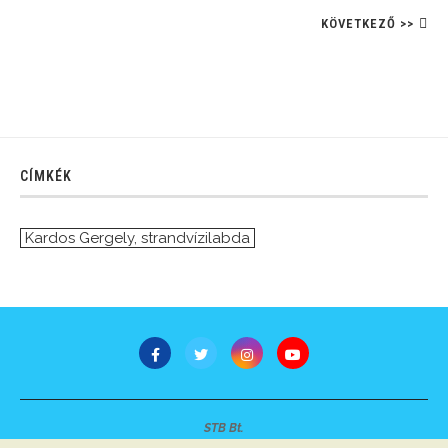
KÖVETKEZŐ >>
CÍMKÉK
Kardos Gergely
,
strandvízilabda
STB Bt.
Minden jog fenntartva © 2007-2022