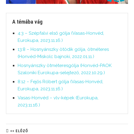
A témába vág
4:3 – Szépfalvi első gólja (Vasas-Honvéd,
Eurokupa, 2023.11.16.)
13:8 – Hosnyánszky ötödik gólja, ötméteres
(Honvéd-Miskolc bajnoki, 2022.01.11.)
Hosnyánszky ötméteresgólja (Honvéd-PAOK
Szaloniki Eurokupa-selejtező, 2022.10.29.)
8:12 – Fejős Róbert gólja (Vasas-Honvéd,
Eurokupa, 2023.11.16.)
Vasas-Honvéd – vlv-képek (Eurokupa,
2023.11.16.)
<< ELŐZŐ