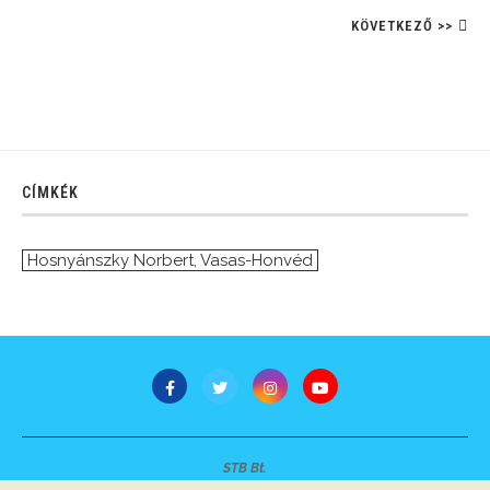
KÖVETKEZŐ >>
CÍMKÉK
Hosnyánszky Norbert
,
Vasas-Honvéd
STB Bt.
Minden jog fenntartva © 2007-2022