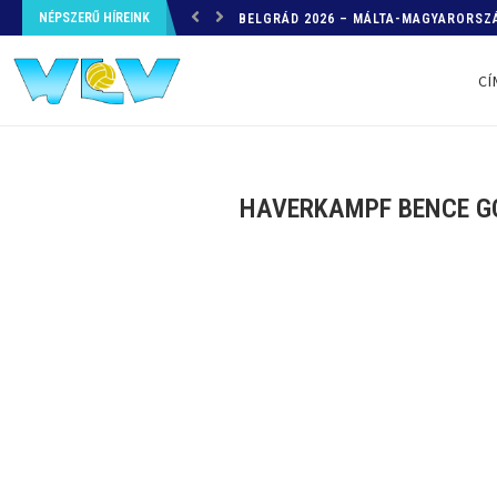
NÉPSZERŰ HÍREINK
HELYZETKÉP AZ EB-RŐL – A TOVÁBBI
CÍ
HAVERKAMPF BENCE GÓ