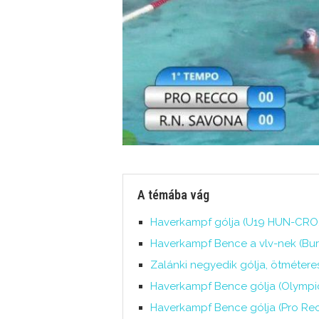
A témába vág
Haverkampf gólja (U19 HUN-CRO, 
Haverkampf Bence a vlv-nek (Burg
Zalánki negyedik gólja, ötméteres
Haverkampf Bence gólja (Olympic
Haverkampf Bence gólja (Pro Recco