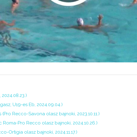
2024.08.23.)
asz, U19-es Eb, 2024.09.04.)
 (Pro Recco-Savona olasz bajnoki, 2023.10.11.)
 Roma-Pro Recco olasz bajnoki, 2024.10.26.)
-Ortigia olasz bajnoki, 2024.11.17.)