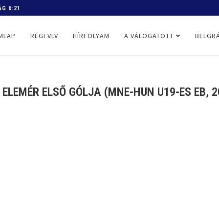
 PROGRAM
MLAP
RÉGI VLV
HÍRFOLYAM
A VÁLOGATOTT
BELGRÁ
 ELEMÉR ELSŐ GÓLJA (MNE-HUN U19-ES EB, 20