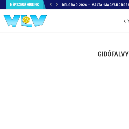
NÉPSZERŰ HÍREINK
HELYZETKÉP AZ EB-RŐL – A TOVÁBBI
CÍ
GIDÓFALVY