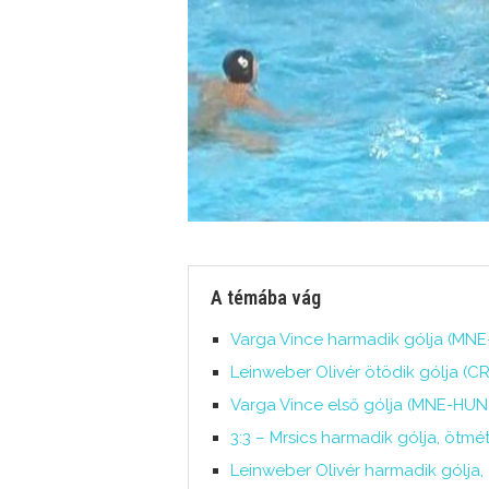
A témába vág
Varga Vince harmadik gólja (MNE
Leinweber Olivér ötödik gólja (C
Varga Vince első gólja (MNE-HUN
3:3 – Mrsics harmadik gólja, öt
Leinweber Olivér harmadik gólja,