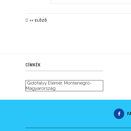
<< ELŐZŐ
CÍMKÉK
Gidófalvy Elemér
,
Montenegró-
Magyarország
F