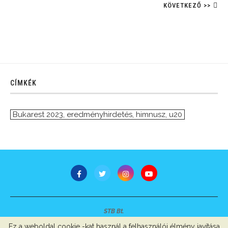
KÖVETKEZŐ >>
CÍMKÉK
Bukarest 2023
,
eredményhirdetés
,
himnusz
,
u20
STB Bt.
Minden jog fenntartva © 2007-2022
Ez a weboldal cookie -kat használ a felhasználói élmény javítása