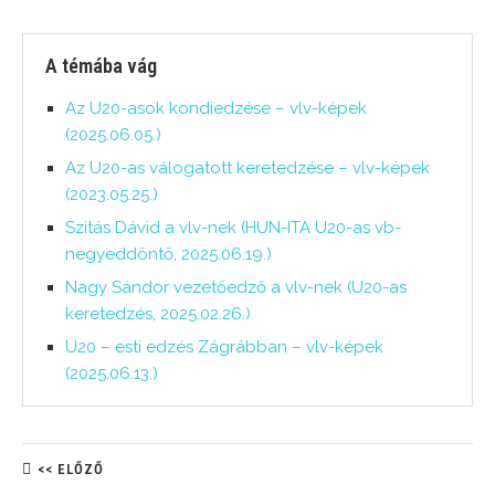
A témába vág
Az U20-asok kondiedzése – vlv-képek
(2025.06.05.)
Az U20-as válogatott keretedzése – vlv-képek
(2023.05.25.)
Szitás Dávid a vlv-nek (HUN-ITA U20-as vb-
negyeddöntő, 2025.06.19.)
Nagy Sándor vezetőedző a vlv-nek (U20-as
keretedzés, 2025.02.26.)
U20 – esti edzés Zágrábban – vlv-képek
(2025.06.13.)
<< ELŐZŐ