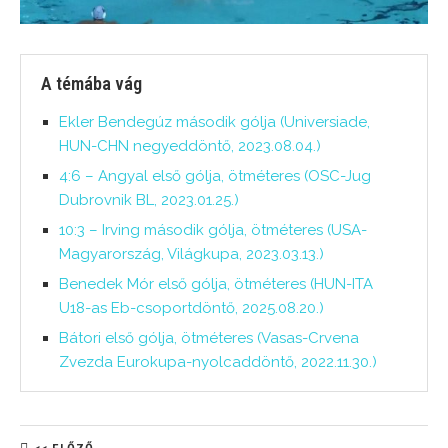
A témába vág
Ekler Bendegúz második gólja (Universiade,
HUN-CHN negyeddöntő, 2023.08.04.)
4:6 – Angyal első gólja, ötméteres (OSC-Jug
Dubrovnik BL, 2023.01.25.)
10:3 – Irving második gólja, ötméteres (USA-
Magyarország, Világkupa, 2023.03.13.)
Benedek Mór első gólja, ötméteres (HUN-ITA
U18-as Eb-csoportdöntő, 2025.08.20.)
Bátori első gólja, ötméteres (Vasas-Crvena
Zvezda Eurokupa-nyolcaddöntő, 2022.11.30.)