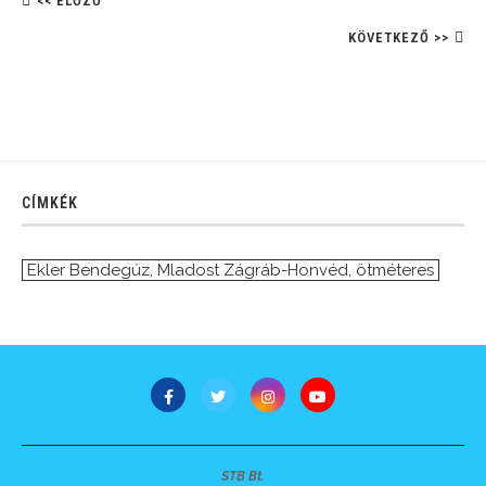
<< ELŐZŐ
KÖVETKEZŐ >>
CÍMKÉK
Ekler Bendegúz
,
Mladost Zágráb-Honvéd
,
ötméteres
STB Bt.