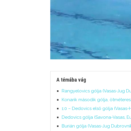
A témába vág
Rangyelovics gólja (Vasas-Jug D
Konarik második gólja, ötmétere
1:0 – Dedovics első gólja (Vasas-
Dedovics gólja (Savona-Vasas, Eur
Burián gólja (Vasas-Jug Dubrovn