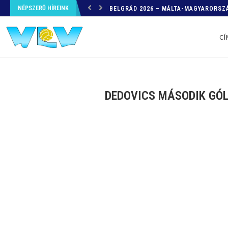
NÉPSZERŰ HÍREINK
HELYZETKÉP AZ EB-RŐL – A TOVÁBBI
CÍ
DEDOVICS MÁSODIK GÓL