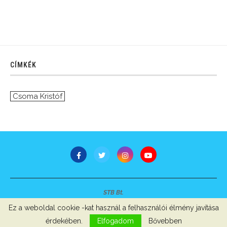
CÍMKÉK
Csoma Kristóf
STB Bt.
Minden jog fenntartva © 2007-2022
Ez a weboldal cookie -kat használ a felhasználói élmény javítása
Szerzői jogok, adatvédelem
-
Impresszum
érdekében.
Elfogadom
Bővebben