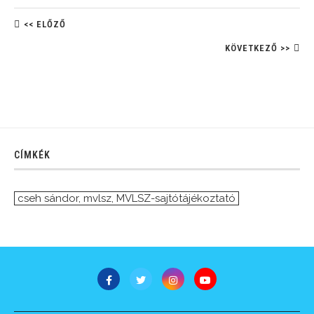
<< ELŐZŐ
KÖVETKEZŐ >>
CÍMKÉK
cseh sándor
,
mvlsz
,
MVLSZ-sajtótájékoztató