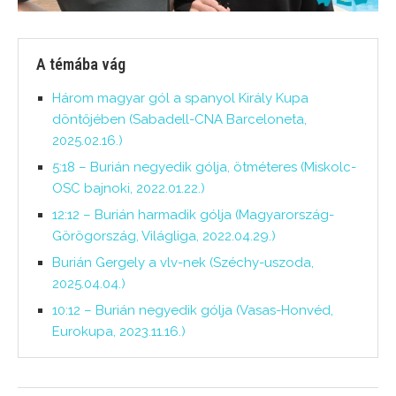
A témába vág
Három magyar gól a spanyol Király Kupa
döntőjében (Sabadell-CNA Barceloneta,
2025.02.16.)
5:18 – Burián negyedik gólja, ötméteres (Miskolc-
OSC bajnoki, 2022.01.22.)
12:12 – Burián harmadik gólja (Magyarország-
Görögország, Világliga, 2022.04.29.)
Burián Gergely a vlv-nek (Széchy-uszoda,
2025.04.04.)
10:12 – Burián negyedik gólja (Vasas-Honvéd,
Eurokupa, 2023.11.16.)