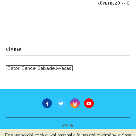
KÖVETKEZŐ >>
CÍMKÉK
Bátori Bence
,
Sabadell-Vasas
STB Bt.
Minden jog fenntartva © 2007-2022
Ez a weboldal cookie -kat használ a felhasználói élmény javítása