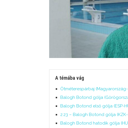
A témába vág
Ötméterespárbaj (Magyarország-S
Balogh Botond gólja (Görögorszá
Balogh Botond első gólja (ESP-H
2:23 – Balogh Botond gólja (KZK
Balogh Botond hatodik gólja (HU