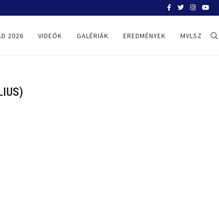
BELGRÁD 2026
D 2026
VIDEÓK
GALÉRIÁK
EREDMÉNYEK
MVLSZ
LIUS)