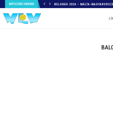
NÉPSZERŰ HÍREINK
HELYZETKÉP AZ EB-RŐL – A TOVÁBBI
CÍ
BALO