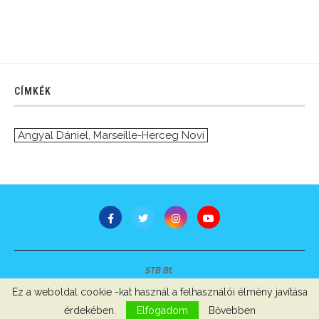
CÍMKÉK
Angyal Dániel
,
Marseille-Herceg Novi
STB Bt.
Minden jog fenntartva © 2007-2022
Ez a weboldal cookie -kat használ a felhasználói élmény javítása
Szerzői jogok, adatvédelem
-
Impresszum
érdekében.
Elfogadom
Bővebben