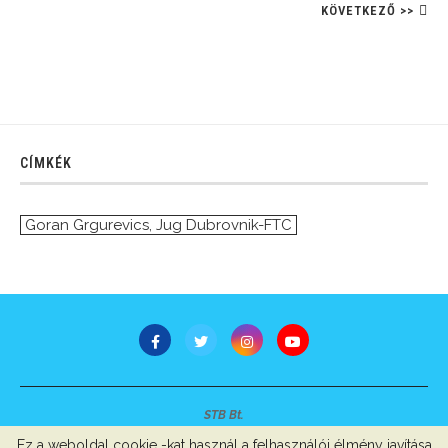
KÖVETKEZŐ >>
CÍMKÉK
Goran Grgurevics
,
Jug Dubrovnik-FTC
STB Bt.
Minden jog fenntartva © 2007-2022
Ez a weboldal cookie -kat használ a felhasználói élmény javítása