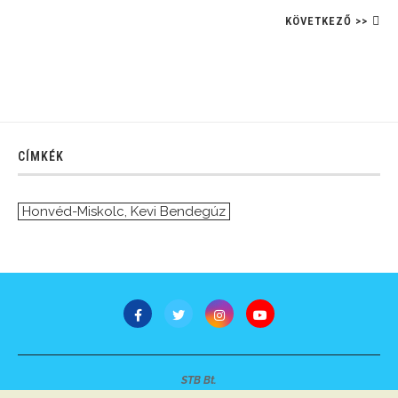
KÖVETKEZŐ >>
CÍMKÉK
Honvéd-Miskolc
,
Kevi Bendegúz
STB Bt.
Minden jog fenntartva © 2007-2022