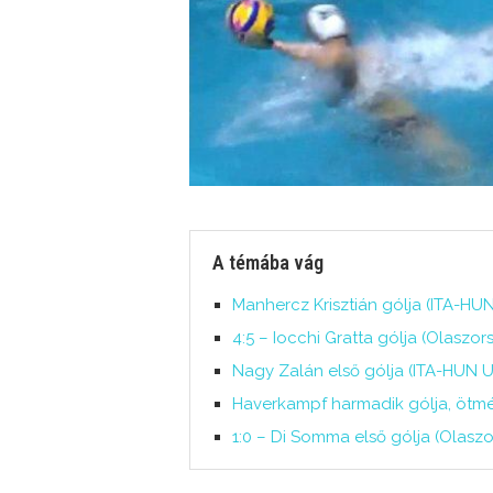
A témába vág
Manhercz Krisztián gólja (ITA-HUN,
4:5 – Iocchi Gratta gólja (Olaszo
Nagy Zalán első gólja (ITA-HUN U
Haverkampf harmadik gólja, ötmé
1:0 – Di Somma első gólja (Olasz