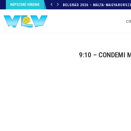
NÉPSZERŰ HÍREINK
HELYZETKÉP AZ EB-RŐL – A TOVÁBBI
CÍ
9:10 – CONDEMI 