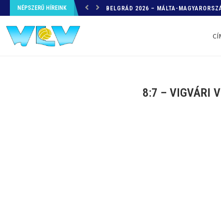
NÉPSZERŰ HÍREINK
HELYZETKÉP AZ EB-RŐL – A TOVÁBBI
CÍ
8:7 – VIGVÁRI 