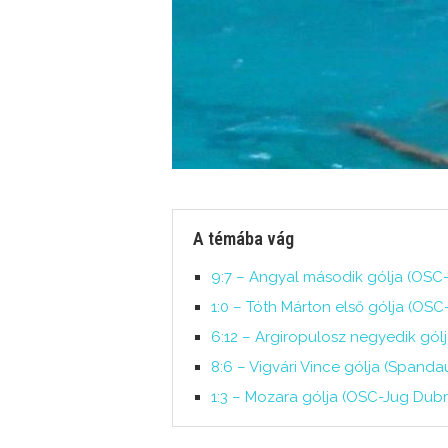
A témába vág
9:7 – Angyal második gólja (OSC-
1:0 – Tóth Márton első gólja (OSC
6:12 – Argiropulosz negyedik gólj
8:6 – Vigvári Vince gólja (Spandau
1:3 – Mozara gólja (OSC-Jug Dubro