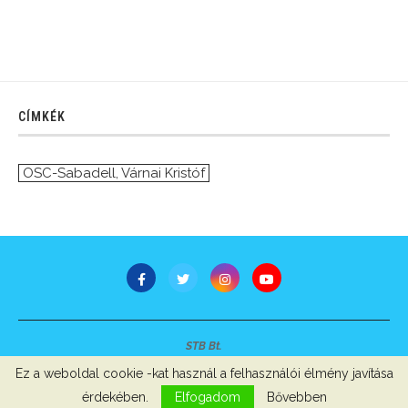
CÍMKÉK
OSC-Sabadell
,
Várnai Kristóf
STB Bt.
Minden jog fenntartva © 2007-2022
Ez a weboldal cookie -kat használ a felhasználói élmény javítása
Szerzői jogok, adatvédelem
-
Impresszum
érdekében.
Elfogadom
Bővebben