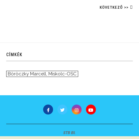
KÖVETKEZŐ >>
CÍMKÉK
Böröczky Marcell
,
Miskolc-OSC
STB Bt.
Minden jog fenntartva © 2007-2022