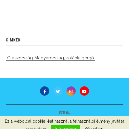
CÍMKÉK
Olaszország-Magyarország
,
zalánki gergő
STB Bt.
Minden jog fenntartva © 2007-2022
Ez a weboldal cookie -kat használ a felhasználói élmény javítása
Szerzői jogok, adatvédelem
-
Impresszum
érdekében.
Elfogadom
Bővebben