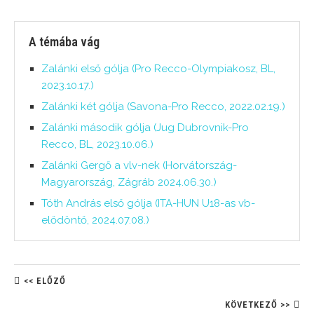
A témába vág
Zalánki első gólja (Pro Recco-Olympiakosz, BL,
2023.10.17.)
Zalánki két gólja (Savona-Pro Recco, 2022.02.19.)
Zalánki második gólja (Jug Dubrovnik-Pro
Recco, BL, 2023.10.06.)
Zalánki Gergő a vlv-nek (Horvátország-
Magyarország, Zágráb 2024.06.30.)
Tóth András első gólja (ITA-HUN U18-as vb-
elődöntő, 2024.07.08.)
<< ELŐZŐ
KÖVETKEZŐ >>