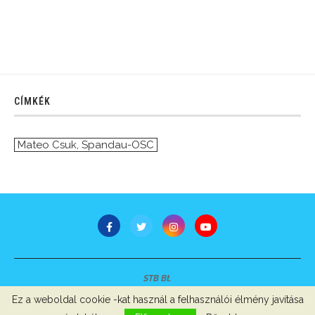
CÍMKÉK
Mateo Csuk
,
Spandau-OSC
STB Bt.
Minden jog fenntartva © 2007-2022
Ez a weboldal cookie -kat használ a felhasználói élmény javítása
Szerzői jogok, adatvédelem
-
Impresszum