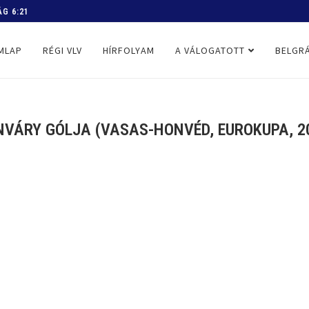
 PROGRAM
MLAP
RÉGI VLV
HÍRFOLYAM
A VÁLOGATOTT
BELGRÁ
INVÁRY GÓLJA (VASAS-HONVÉD, EUROKUPA, 20