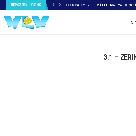
NÉPSZERŰ HÍREINK
HELYZETKÉP AZ EB-RŐL – A TOVÁBBI
CÍ
3:1 – ZER