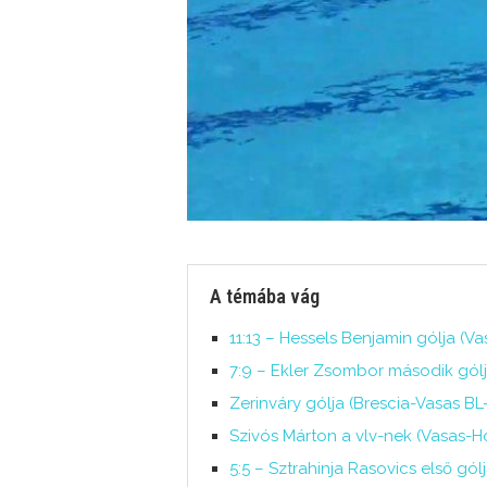
A témába vág
11:13 – Hessels Benjamin gólja (V
7:9 – Ekler Zsombor második gólj
Zerinváry gólja (Brescia-Vasas BL-s
Szivós Márton a vlv-nek (Vasas-H
5:5 – Sztrahinja Rasovics első gól