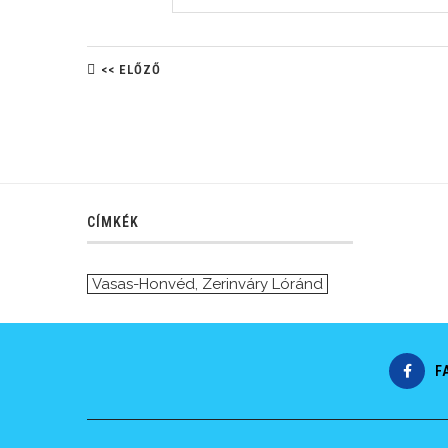
<< ELŐZŐ
CÍMKÉK
Vasas-Honvéd
,
Zerinváry Lóránd
F