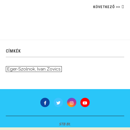
KÖVETKEZŐ >>
CÍMKÉK
Eger-Szolnok
,
Ivan Zovics
STB Bt.
Minden jog fenntartva © 2007-2022