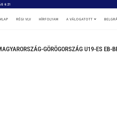
 PROGRAM
MLAP
RÉGI VLV
HÍRFOLYAM
A VÁLOGATOTT
BELGRÁ
(MAGYARORSZÁG-GÖRÖGORSZÁG U19-ES EB-BR