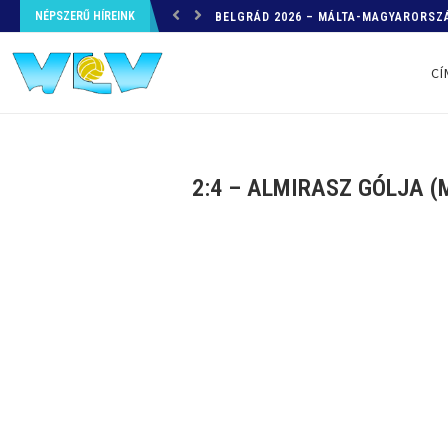
NÉPSZERŰ HÍREINK
HELYZETKÉP AZ EB-RŐL – A TOVÁBBI
CÍ
2:4 – ALMIRASZ GÓLJA 