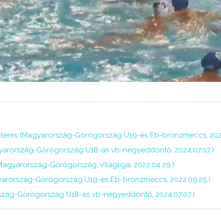
tméteres (Magyarország-Görögország U19-es Eb-bronzmeccs, 2022
yarország-Görögország U18-as vb-negyeddöntő, 2024.07.07.)
(Magyarország-Görögország, Világliga, 2022.04.29.)
gyarország-Görögország U19-es Eb-bronzmeccs, 2022.09.25.)
szág-Görögország U18-as vb-negyeddöntő, 2024.07.07.)