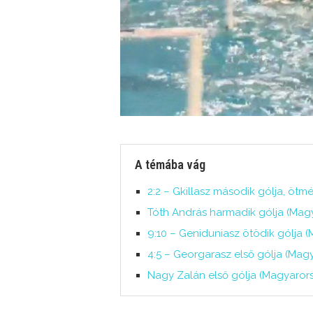
A témába vág
2:2 – Gkillasz második gólja, ö
Tóth András harmadik gólja (Mag
9:10 – Geniduniasz ötödik gólja 
4:5 – Georgarasz első gólja (Ma
Nagy Zalán első gólja (Magyaror