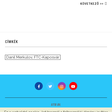
KÖVETKEZŐ >>
CÍMKÉK
Danil Merkulov
,
FTC-Kaposvár
STB Bt.
Minden jog fenntartva © 2007-2022