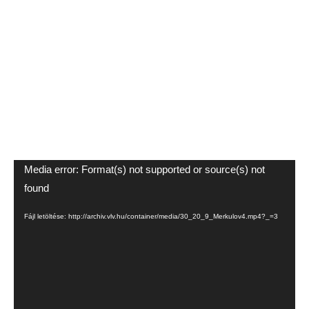
Videólejátszó
Media error: Format(s) not supported or source(s) not
found
Fájl letöltése: http://archiv.vlv.hu/container/media/30_20_9_Merkulov4.mp4?_=3