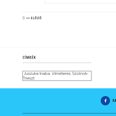
<< ELŐZŐ
CÍMKÉK
Juszuke Inaba
,
ötméteres
,
Szolnok-
Trieszt
F