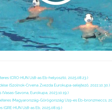
teres (CRO-HUN U18-as Eb-helyosztó, 2025.08.23.)
ése (Szolnok-Crvena Zvezda Eurokupa-selejtező, 2022.10.30.)
es (Vasas-Savona, Eurokupa, 2023.10.19.)
ötméteres (Magyarország-Görögország U19-es Eb-bronzmeccs, 202
s (GRE-HUN U18-as Eb, 2025.08.19.)