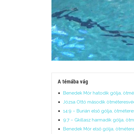
A témába vág
Benedek Mór hatodik gólja, ötmé
Józsa Ottó második ötméteresvéd
14:9 – Burián első gólja, ötméter
9:7 – Gkillasz harmadik gólja, 
Benedek Mór első gólja, ötmétere