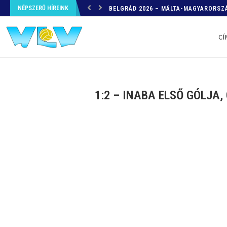
NÉPSZERŰ HÍREINK
HELYZETKÉP AZ EB-RŐL – A TOVÁBBI
CÍ
1:2 – INABA ELSŐ GÓLJA