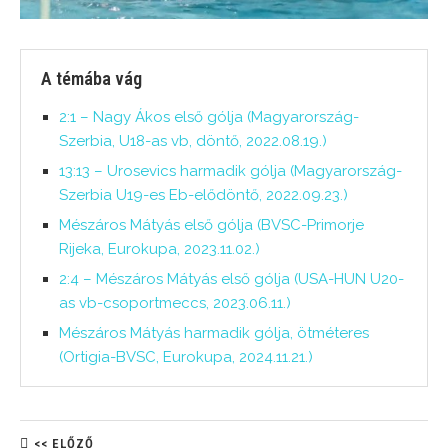
A témába vág
2:1 – Nagy Ákos első gólja (Magyarország-
Szerbia, U18-as vb, döntő, 2022.08.19.)
13:13 – Urosevics harmadik gólja (Magyarország-
Szerbia U19-es Eb-elődöntő, 2022.09.23.)
Mészáros Mátyás első gólja (BVSC-Primorje
Rijeka, Eurokupa, 2023.11.02.)
2:4 – Mészáros Mátyás első gólja (USA-HUN U20-
as vb-csoportmeccs, 2023.06.11.)
Mészáros Mátyás harmadik gólja, ötméteres
(Ortigia-BVSC, Eurokupa, 2024.11.21.)
<< ELŐZŐ