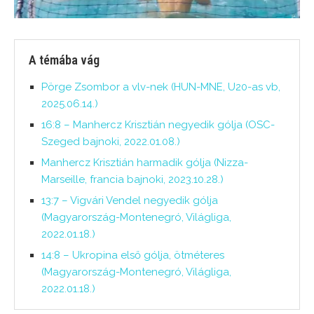
A témába vág
Pörge Zsombor a vlv-nek (HUN-MNE, U20-as vb,
2025.06.14.)
16:8 – Manhercz Krisztián negyedik gólja (OSC-
Szeged bajnoki, 2022.01.08.)
Manhercz Krisztián harmadik gólja (Nizza-
Marseille, francia bajnoki, 2023.10.28.)
13:7 – Vigvári Vendel negyedik gólja
(Magyarország-Montenegró, Világliga,
2022.01.18.)
14:8 – Ukropina első gólja, ötméteres
(Magyarország-Montenegró, Világliga,
2022.01.18.)