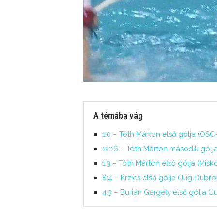
A témába vág
1:0 – Tóth Márton első gólja (OSC
12:16 – Tóth Márton második gólja
1:3 – Tóth Márton első gólja (Misk
8:4 – Krzics első gólja (Jug Dubro
4:3 – Burián Gergely első gólja (