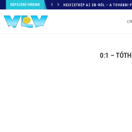
NÉPSZERŰ HÍREINK
HELYZETKÉP AZ EB-RŐL – A TOVÁBBI
CÍ
0:1 – TÓT