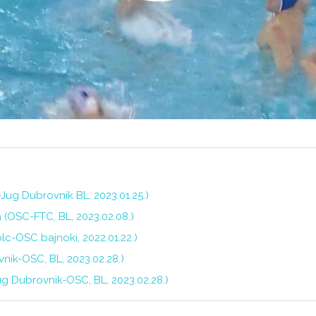
-Jug Dubrovnik BL, 2023.01.25.)
 (OSC-FTC, BL, 2023.02.08.)
olc-OSC bajnoki, 2022.01.22.)
vnik-OSC, BL, 2023.02.28.)
Jug Dubrovnik-OSC, BL, 2023.02.28.)