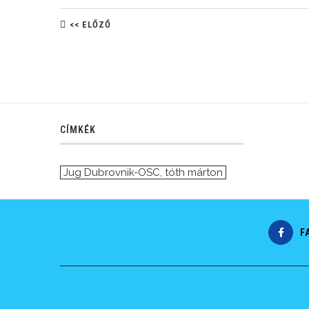
<< ELŐZŐ
CÍMKÉK
Jug Dubrovnik-OSC
,
tóth márton
F