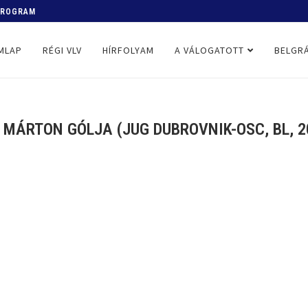
 PROGRAM
MLAP
RÉGI VLV
HÍRFOLYAM
A VÁLOGATOTT
BELGRÁ
H MÁRTON GÓLJA (JUG DUBROVNIK-OSC, BL, 20