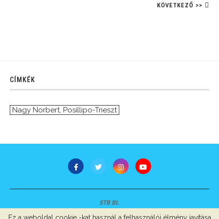
KÖVETKEZŐ >>
CÍMKÉK
Nagy Norbert
,
Posillipo-Trieszt
STB Bt.
Minden jog fenntartva © 2007-2022
Ez a weboldal cookie -kat használ a felhasználói élmény javítása