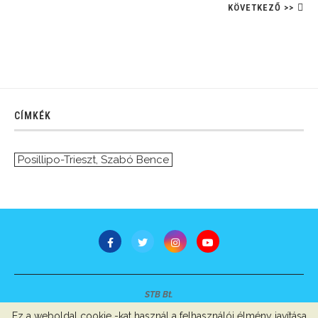
KÖVETKEZŐ >>
CÍMKÉK
Posillipo-Trieszt
,
Szabó Bence
STB Bt.
Minden jog fenntartva © 2007-2022
Ez a weboldal cookie -kat használ a felhasználói élmény javítása