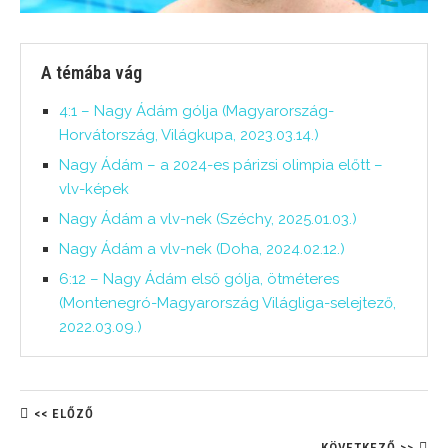
A témába vág
4:1 – Nagy Ádám gólja (Magyarország-
Horvátország, Világkupa, 2023.03.14.)
Nagy Ádám – a 2024-es párizsi olimpia előtt –
vlv-képek
Nagy Ádám a vlv-nek (Széchy, 2025.01.03.)
Nagy Ádám a vlv-nek (Doha, 2024.02.12.)
6:12 – Nagy Ádám első gólja, ötméteres
(Montenegró-Magyarország Világliga-selejtező,
2022.03.09.)
<< ELŐZŐ
KÖVETKEZŐ >>