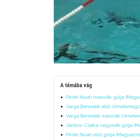
A témába vág
Pintér Noah második gólja (Magy
Varga Benedek első ötméteresgó
Varga Benedek második ötmétere
Jámbor Csaba negyedik gólja (M
Pintér Noah első gólja (Magyaro