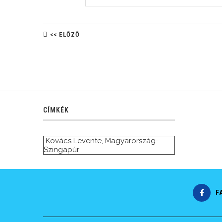
<< ELŐZŐ
CÍMKÉK
Kovács Levente
,
Magyarország-
Szingapúr
F