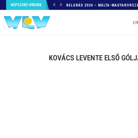
NÉPSZERŰ HÍREINK
HELYZETKÉP AZ EB-RŐL – A TOVÁBBI
CÍ
KOVÁCS LEVENTE ELSŐ GÓLJ