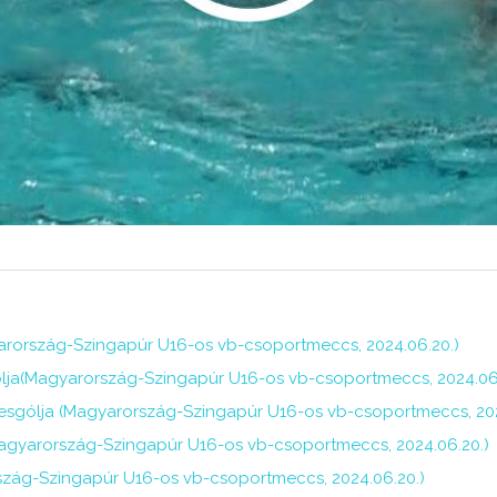
arország-Szingapúr U16-os vb-csoportmeccs, 2024.06.20.)
lja(Magyarország-Szingapúr U16-os vb-csoportmeccs, 2024.06.
sgólja (Magyarország-Szingapúr U16-os vb-csoportmeccs, 202
agyarország-Szingapúr U16-os vb-csoportmeccs, 2024.06.20.)
rszág-Szingapúr U16-os vb-csoportmeccs, 2024.06.20.)