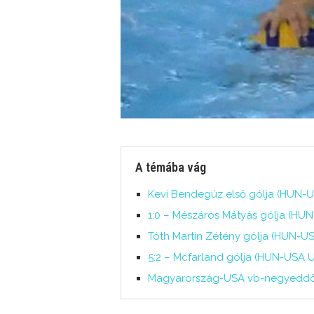
A témába vág
Kevi Bendegúz első gólja (HUN-U
1:0 – Mészáros Mátyás gólja (HUN
Tóth Martin Zétény gólja (HUN-US
5:2 – Mcfarland gólja (HUN-USA U
Magyarország-USA vb-negyeddönt