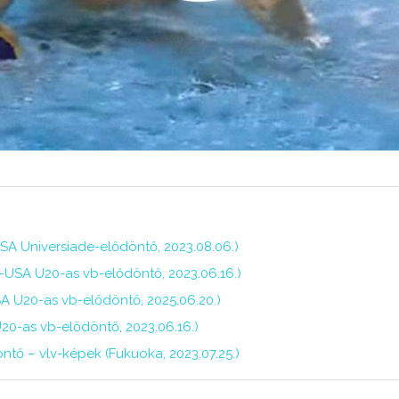
SA Universiade-elődöntő, 2023.08.06.)
-USA U20-as vb-elődöntő, 2023.06.16.)
A U20-as vb-elődöntő, 2025.06.20.)
20-as vb-elődöntő, 2023.06.16.)
ő – vlv-képek (Fukuoka, 2023.07.25.)