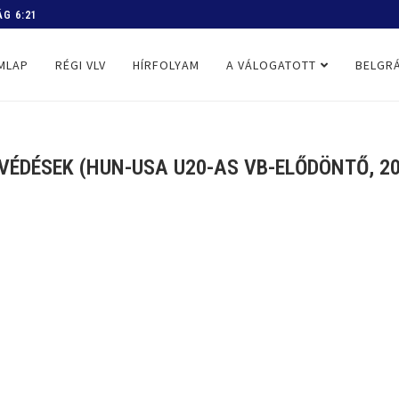
 PROGRAM
MLAP
RÉGI VLV
HÍRFOLYAM
A VÁLOGATOTT
BELGRÁ
VÉDÉSEK (HUN-USA U20-AS VB-ELŐDÖNTŐ, 202