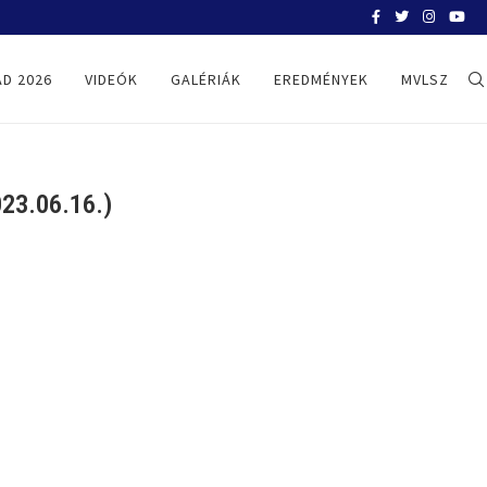
BELGRÁD 2026
D 2026
VIDEÓK
GALÉRIÁK
EREDMÉNYEK
MVLSZ
3.06.16.)