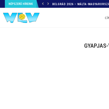
NÉPSZERŰ HÍREINK
HELYZETKÉP AZ EB-RŐL – A TOVÁBBI
CÍ
GYAPJAS-