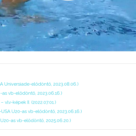
 Universiade-elődöntő, 2023.08.06.)
-as vb-elődöntő, 2023.06.16.)
lv-képek II. (2022.07.01.)
-USA U20-as vb-elődöntő, 2023.06.16.)
U20-as vb-elődöntő, 2025.06.20.)