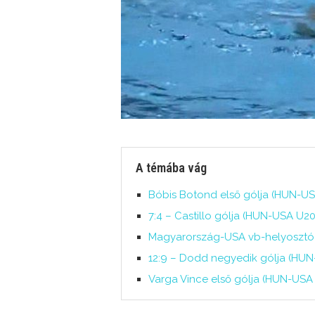
A témába vág
Bóbis Botond első gólja (HUN-USA
7:4 – Castillo gólja (HUN-USA U20
Magyarország-USA vb-helyosztó – v
12:9 – Dodd negyedik gólja (HUN
Varga Vince első gólja (HUN-USA 