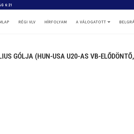
 PROGRAM
MLAP
RÉGI VLV
HÍRFOLYAM
A VÁLOGATOTT
BELGRÁ
LIUS GÓLJA (HUN-USA U20-AS VB-ELŐDÖNTŐ, 