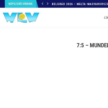
NÉPSZERŰ HÍREINK
HELYZETKÉP AZ EB-RŐL – A TOVÁBBI
CÍ
7:5 – MUNDE