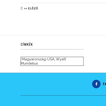
<< ELŐZŐ
CÍMKÉK
Magyarország-USA
,
Wyatt
Mundelius
F