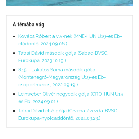
A témába vág
Kovács Róbert a vlv-nek (MNE-HUN U19-es Eb-
elődöntő, 2024.09.06.)
Tátrai Dávid második gólja (Sabac-BVSC,
Eurokupa, 2023.10.19.)
8:15 – Lakatos Soma második gólja
(Montenegró-Magyarország U19-es Eb-
csoportmeccs, 2022.09.19.)
Leinweber Olivér negyedik gólja (CRO-HUN U19-
es Eb, 2024.09.01.)
Tátrai Dávid első gólja (Crvena Zvezda-BVSC
Eurokupa-nyolcaddöntő, 2024.03.23.)