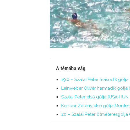
A témába vág
19:0 – Szalai Péter második gólj
Leinweber Olivér harmadik gólja 
Szalai Péter első gólja (USA-HUN
Kondor Zétény első gólja(Monten
1:0 – Szalai Péter ötméteresgólja