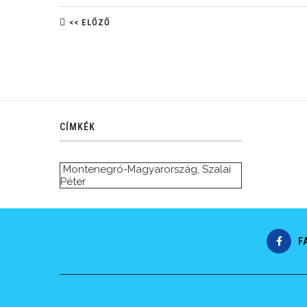
<< ELŐZŐ
CÍMKÉK
Montenegró-Magyarország
,
Szalai
Péter
F