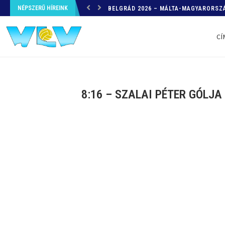
NÉPSZERŰ HÍREINK
HELYZETKÉP AZ EB-RŐL – A TOVÁBBI
CÍ
8:16 – SZALAI PÉTER GÓLJ