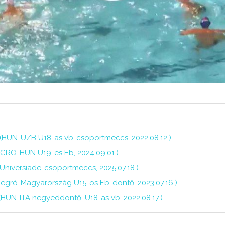
a (HUN-UZB U18-as vb-csoportmeccs, 2022.08.12.)
(CRO-HUN U19-es Eb, 2024.09.01.)
 Universiade-csoportmeccs, 2025.07.18.)
egró-Magyarország U15-ös Eb-döntő, 2023.07.16.)
 (HUN-ITA negyeddöntő, U18-as vb, 2022.08.17.)