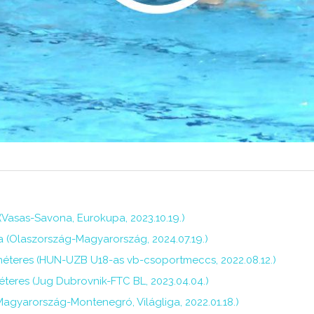
s (Vasas-Savona, Eurokupa, 2023.10.19.)
a (Olaszország-Magyarország, 2024.07.19.)
tméteres (HUN-UZB U18-as vb-csoportmeccs, 2022.08.12.)
éteres (Jug Dubrovnik-FTC BL, 2023.04.04.)
Magyarország-Montenegró, Világliga, 2022.01.18.)