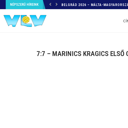
NÉPSZERŰ HÍREINK
HELYZETKÉP AZ EB-RŐL – A TOVÁBBI
CÍ
7:7 – MARINICS KRAGICS ELSŐ