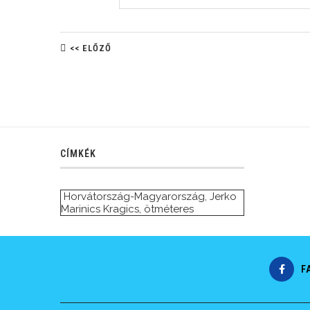
<< ELŐZŐ
CÍMKÉK
Horvátország-Magyarország
,
Jerko
Marinics Kragics
,
ötméteres
F