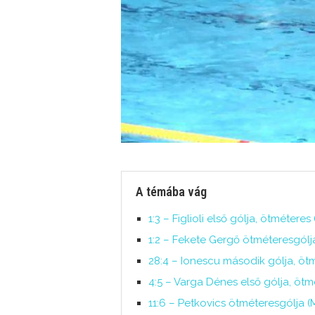
A témába vág
1:3 – Figlioli első gólja, ötmétere
1:2 – Fekete Gergő ötméteresgólj
28:4 – Ionescu második gólja, ö
4:5 – Varga Dénes első gólja, ötm
11:6 – Petkovics ötméteresgólja (