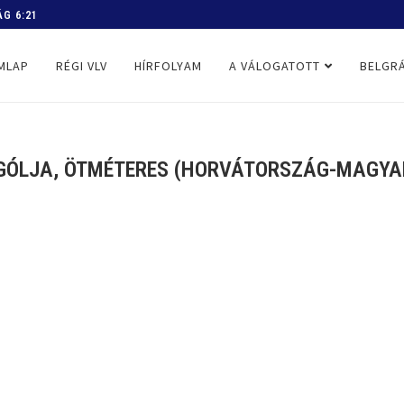
 PROGRAM
MLAP
RÉGI VLV
HÍRFOLYAM
A VÁLOGATOTT
BELGRÁ
 GÓLJA, ÖTMÉTERES (HORVÁTORSZÁG-MAGYARO