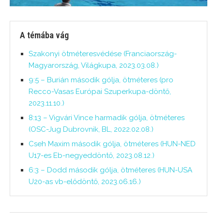
A témába vág
Szakonyi ötméteresvédése (Franciaország-
Magyarország, Világkupa, 2023.03.08.)
9:5 – Burián második gólja, ötméteres (pro
Recco-Vasas Európai Szuperkupa-döntő,
2023.11.10.)
8:13 – Vigvári Vince harmadik gólja, ötméteres
(OSC-Jug Dubrovnik, BL, 2022.02.08.)
Cseh Maxim második gólja, ötméteres (HUN-NED
U17-es Eb-negyeddöntő, 2023.08.12.)
6:3 – Dodd második gólja, ötméteres (HUN-USA
U20-as vb-elődöntő, 2023.06.16.)