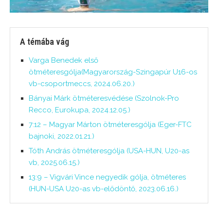
A témába vág
Varga Benedek első
ötméteresgólja(Magyarország-Szingapúr U16-os
vb-csoportmeccs, 2024.06.20.)
Bányai Márk ötméteresvédése (Szolnok-Pro
Recco, Eurokupa, 2024.12.05.)
7:12 – Magyar Márton ötméteresgólja (Eger-FTC
bajnoki, 2022.01.21.)
Tóth András ötméteresgólja (USA-HUN, U20-as
vb, 2025.06.15.)
13:9 – Vigvári Vince negyedik gólja, ötméteres
(HUN-USA U20-as vb-elődöntő, 2023.06.16.)