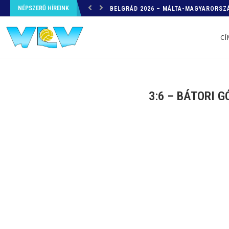
NÉPSZERŰ HÍREINK
HELYZETKÉP AZ EB-RŐL – A TOVÁBBI
CÍ
3:6 – BÁTORI 