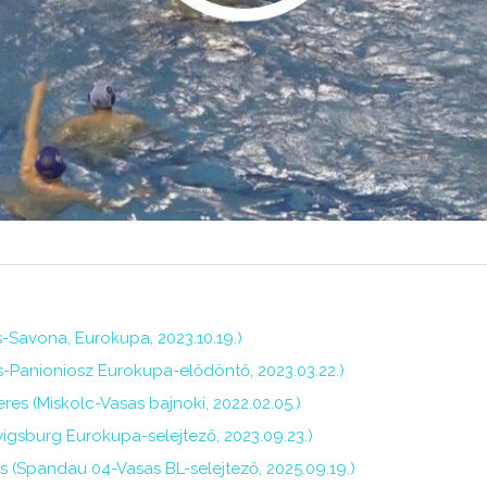
s-Savona, Eurokupa, 2023.10.19.)
as-Panioniosz Eurokupa-elődöntő, 2023.03.22.)
res (Miskolc-Vasas bajnoki, 2022.02.05.)
igsburg Eurokupa-selejtező, 2023.09.23.)
s (Spandau 04-Vasas BL-selejtező, 2025.09.19.)