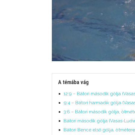
A témába vág
12:9 – Bátori második gólja (Vasa
9:4 – Bátori harmadik gólja (Vas
3:6 – Bátori második gólja, ötméte
Bátori második gólja (Vasas-Ludw
Bátori Bence első gólja, ötmétere