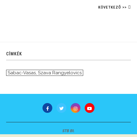
KÖVETKEZŐ >>
CÍMKÉK
Sabac-Vasas
,
Szava Rangyelovics
STB Bt.
Minden jog fenntartva © 2007-2022