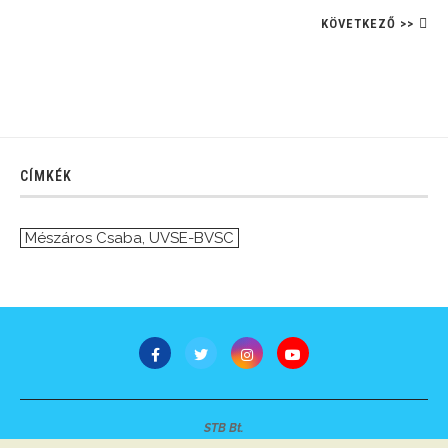
KÖVETKEZŐ >>
CÍMKÉK
Mészáros Csaba
,
UVSE-BVSC
STB Bt.
Minden jog fenntartva © 2007-2022