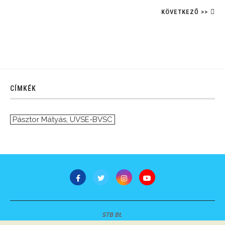
KÖVETKEZŐ >>
CÍMKÉK
Pásztor Mátyás
,
UVSE-BVSC
STB Bt.
Minden jog fenntartva © 2007-2022