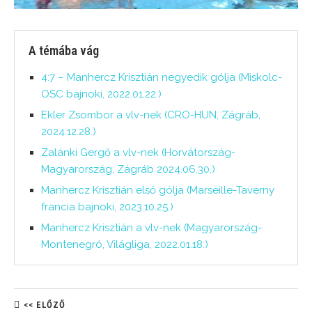
A témába vág
4:7 – Manhercz Krisztián negyedik gólja (Miskolc-
OSC bajnoki, 2022.01.22.)
Ekler Zsombor a vlv-nek (CRO-HUN, Zágráb,
2024.12.28.)
Zalánki Gergő a vlv-nek (Horvátország-
Magyarország, Zágráb 2024.06.30.)
Manhercz Krisztián első gólja (Marseille-Taverny
francia bajnoki, 2023.10.25.)
Manhercz Krisztián a vlv-nek (Magyarország-
Montenegró, Világliga, 2022.01.18.)
<< ELŐZŐ