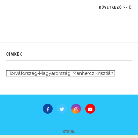
KÖVETKEZŐ >>
CÍMKÉK
Horvátország-Magyarország
,
Manhercz Krisztián
STB Bt.
Minden jog fenntartva © 2007-2022