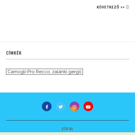
KÖVETKEZŐ >>
CÍMKÉK
Camogli-Pro Recco
,
zalánki gergő
STB Bt.
Minden jog fenntartva © 2007-2022