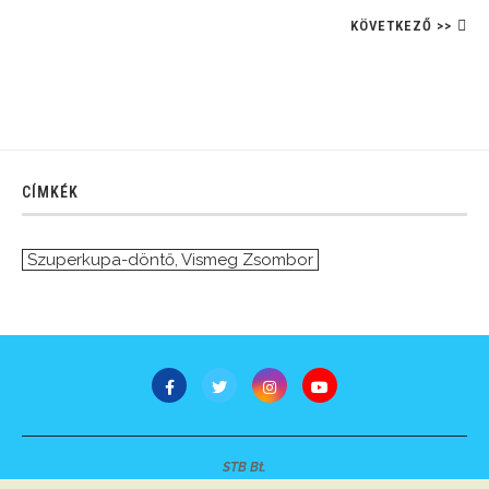
KÖVETKEZŐ >>
CÍMKÉK
Szuperkupa-döntő
,
Vismeg Zsombor
STB Bt.
Minden jog fenntartva © 2007-2022