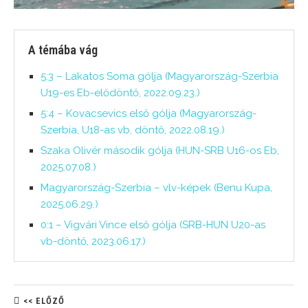
A témába vág
5:3 – Lakatos Soma gólja (Magyarország-Szerbia
U19-es Eb-elődöntő, 2022.09.23.)
5:4 – Kovacsevics első gólja (Magyarország-
Szerbia, U18-as vb, döntő, 2022.08.19.)
Szaka Olivér második gólja (HUN-SRB U16-os Eb,
2025.07.08.)
Magyarország-Szerbia – vlv-képek (Benu Kupa,
2025.06.29.)
0:1 – Vigvári Vince első gólja (SRB-HUN U20-as
vb-döntő, 2023.06.17.)
<< ELŐZŐ