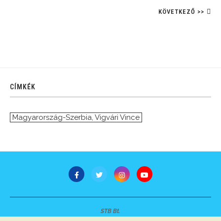
KÖVETKEZŐ >>
CÍMKÉK
Magyarország-Szerbia
,
Vigvári Vince
STB Bt.
Minden jog fenntartva © 2007-2022